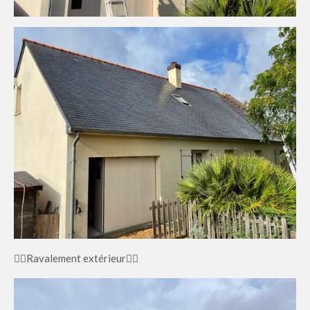
👇🏼Ravalement extérieur👇🏼