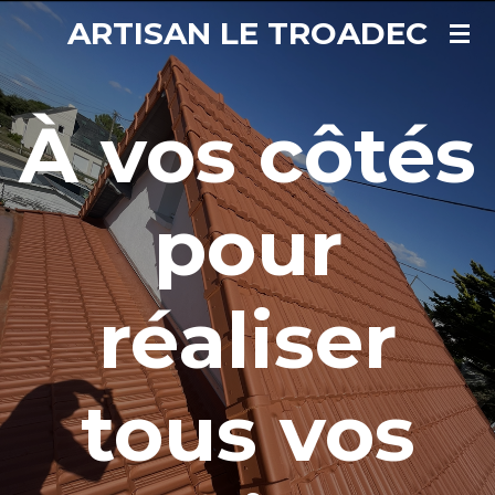
ARTISAN LE TROADEC
Passer
au
contenu
principal
À vos côtés
pour
réaliser
tous vos